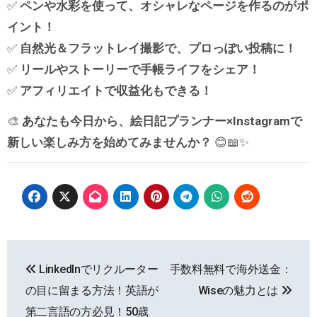
✅
ペンや水彩を使って、オシャレなページを作るのがポ
イント！
✅
自然光＆フラットレイ撮影で、プロっぽい投稿に！
✅
リールやストーリーで手帳ライフをシェア！
✅
アフィリエイトで収益化もできる！
🎨
あなたも今日から、絵日記プランナー×Instagramで
新しい楽しみ方を始めてみませんか？
😊📖✨
投
LinkedInでリクルーター
手数料無料で海外送金：
稿
の目に留まる方法！英語が
Wiseの魅力とは
ナ
第二言語の方必見！50歳