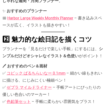
しゃれな週間・月間プランナー
。
✨
おすすめのプランナー
📅
Harbor Large Weekly Monthly Planner
– 書き込みスペ
ースが広く、イラストも描きやすい！
2️⃣ 魅力的な絵日記を描くコツ
プランナーを「見るだけで楽しい手帳」にするには、
シ
ンプルだけどオシャレなイラスト＆色使い
がポイント！
🖊
おすすめのペン＆画材
✅
コピック ぱるちらいなー 0.1mm
– 細かい線もきれい
に描ける、にじみにくい極細ペン！
✅
ゼブラ マイルドライナー
– 手帳アートにぴったりの
優しい色合いのマーカー！
✅
色鉛筆セット
– 手帳に柔らかい雰囲気をプラス！