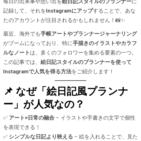
毎日の出来事や思い出を
絵日記スタイルのプランナー
に
記録して、それを
Instagramにアップ
することで、あな
たのアカウントが注目されるかもしれません！📸✨
最近、海外でも
手帳アートやプランナージャーナリング
がブームになっており、特に
手描きのイラストやカラフ
ルなノート
は、多くのフォロワーを集める要素の一つ。
この記事では、
絵日記スタイルのプランナーを使って
Instagramで人気を得る方法
をご紹介します！
📌 なぜ「絵日記風プランナ
ー」が人気なの？
✅
アート×日常の融合
– イラストや手書きの文字で個性
を表現できる！
✅
シンプルな日記より映える
– 絵を入れることで、見た