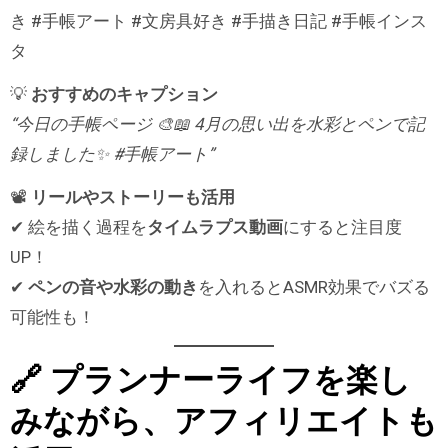
き #手帳アート #文房具好き #手描き日記 #手帳インス
タ
💡
おすすめのキャプション
“今日の手帳ページ 🎨📖 4月の思い出を水彩とペンで記
録しました✨ #手帳アート”
📽
リールやストーリーも活用
✔ 絵を描く過程を
タイムラプス動画
にすると注目度
UP！
✔
ペンの音や水彩の動き
を入れるとASMR効果でバズる
可能性も！
🔗 プランナーライフを楽し
みながら、アフィリエイトも