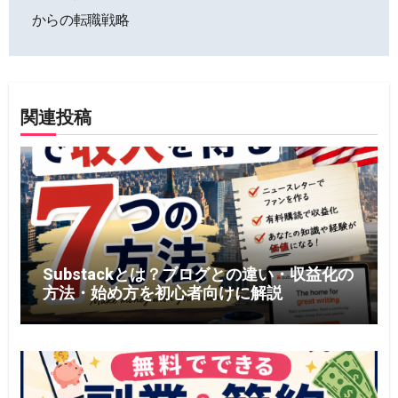
からの転職戦略
ビ
ゲ
ー
関連投稿
シ
ョ
ン
Substackとは？ブログとの違い・収益化の
方法・始め方を初心者向けに解説