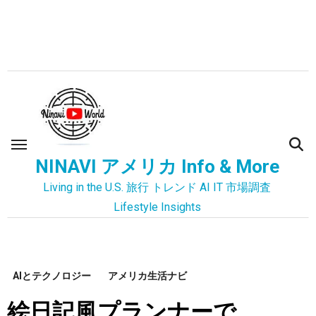
内
容
を
ス
キ
ッ
プ
NINAVI アメリカ Info & More
Living in the U.S. 旅行 トレンド AI IT 市場調査
Lifestyle Insights
AIとテクノロジー
アメリカ生活ナビ
絵日記風プランナーで