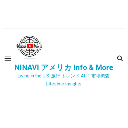
内
容
を
ス
キ
ッ
プ
NINAVI アメリカ Info & More
Living in the U.S. 旅行 トレンド AI IT 市場調査
Lifestyle Insights