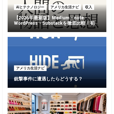
AIとテクノロジー
アメリカ生活ナビ
収入
【2026年最新版】Medium・note・
WordPress・Substackを徹底比較！初心
者がブログを始めるならどれがおすす
め？
アメリカ生活ナビ
銃撃事件に遭遇したらどうする？