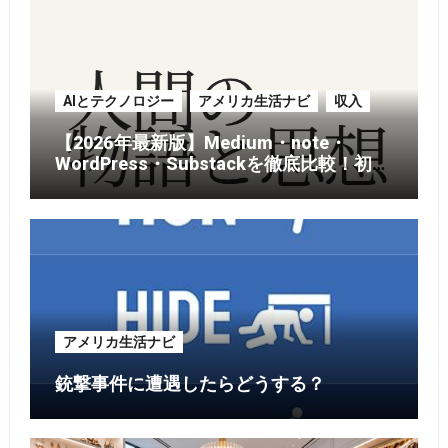
AIとテクノロジー
アメリカ生活ナビ
収入
【2026年最新版】Medium・note・
WordPress・Substackを徹底比較！初心
者がブログを始めるならどれがおすす
め？
アメリカ生活ナビ
銃撃事件に遭遇したらどうする？