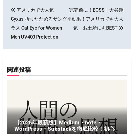
投
アメリカで大人気
完売前に！BOSS！大谷翔
稿
Cyxus 折りたためるサング
平効果！アメリカでも大人
ナ
ラス Cat Eye for Women
気、お土産にもBEST
Men UV400 Protection
ビ
ゲ
ー
関連投稿
シ
ョ
ン
【2026年最新版】Medium・note・
WordPress・Substackを徹底比較！初心