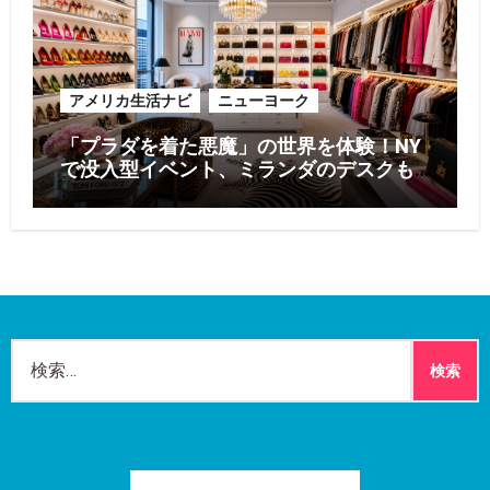
アメリカ生活ナビ
ニューヨーク
「プラダを着た悪魔」の世界を体験！NY
で没入型イベント、ミランダのデスクも
再現
検
索: