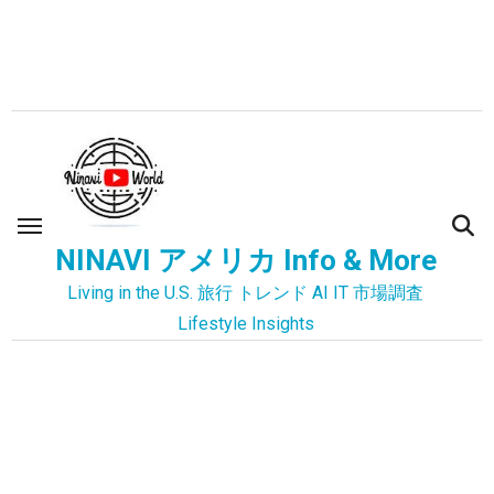
内
容
を
ス
キ
ッ
プ
NINAVI アメリカ Info & More
Living in the U.S. 旅行 トレンド AI IT 市場調査
Lifestyle Insights