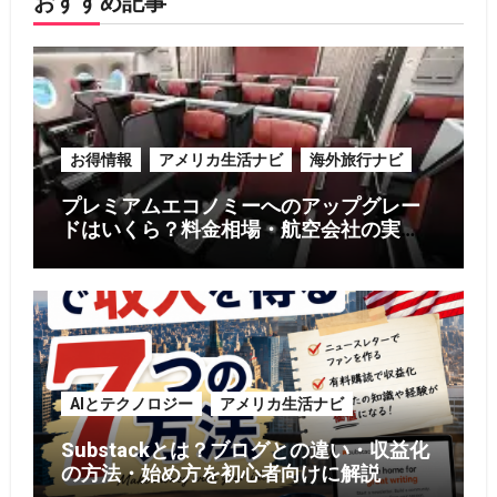
おすすめ記事
お得情報
アメリカ生活ナビ
海外旅行ナビ
プレミアムエコノミーへのアップグレー
ドはいくら？料金相場・航空会社の実
例・お得に利用する5つのコツ【2026年
版】
AIとテクノロジー
アメリカ生活ナビ
Substackとは？ブログとの違い・収益化
の方法・始め方を初心者向けに解説