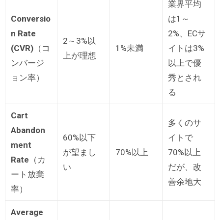
業界平均
Conversio
は1～
n Rate
2%、ECサ
2～3%以
(CVR)
（コ
1%未満
イトは3%
上が理想
ンバージ
以上で優
ョン率）
秀とされ
る
Cart
多くのサ
Abandon
60%以下
イトで
ment
が望まし
70%以上
70%以上
Rate
（カ
い
だが、改
ート放棄
善余地大
率）
Average