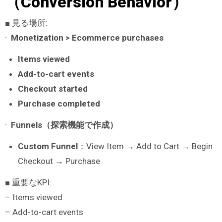
（Conversion Behavior）
■ 見る場所:
·
Monetization > Ecommerce purchases
Items viewed
Add-to-cart events
Checkout started
Purchase completed
·
Funnels
（探索機能で作成）
Custom Funnel
：View Item → Add to Cart → Begin
Checkout → Purchase
■ 重要なKPI:
– Items viewed
– Add-to-cart events