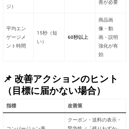
善が必要
ジ）
商品画
平均エン
像・動
15秒（短
ゲージメ
60
秒以上
画・説明
い）
ント時間
強化が有
効
📌 改善アクションのヒント
（目標に届かない場合）
指標
改善策
クーポン・送料の表示・
コンバージョン率
緊急性（「残りわずか」