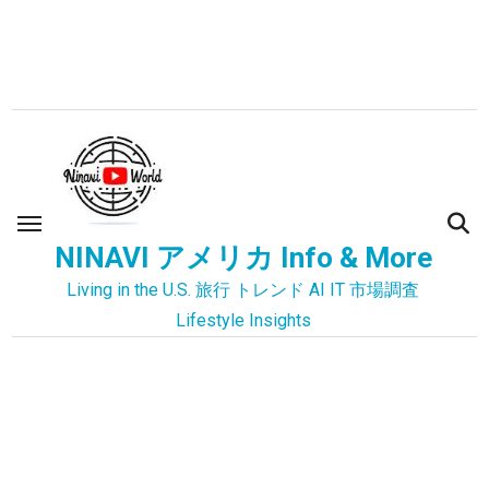
内
容
を
ス
キ
ッ
プ
NINAVI アメリカ Info & More
Living in the U.S. 旅行 トレンド AI IT 市場調査
Lifestyle Insights