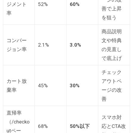
ジメント
52%
60%
善で上昇
率
を狙う
商品説明
コンバー
文や特典
2.1%
3.0%
ジョン率
の見直し
で底上げ
チェック
カート放
アウトペ
45%
30%
棄率
ージの改
善
直帰率
スマホ対
（/checko
68%
50%
以下
応とCTA改
utペー