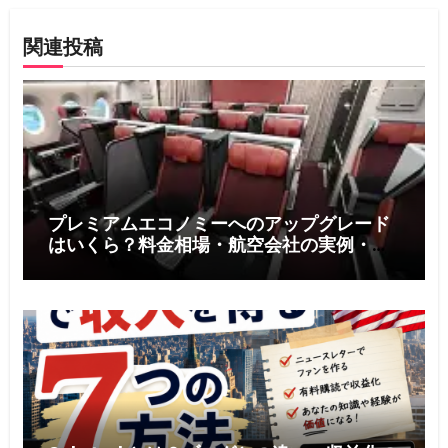
ー
関連投稿
シ
ョ
ン
プレミアムエコノミーへのアップグレード
はいくら？料金相場・航空会社の実例・お
得に利用する5つのコツ【2026年版】