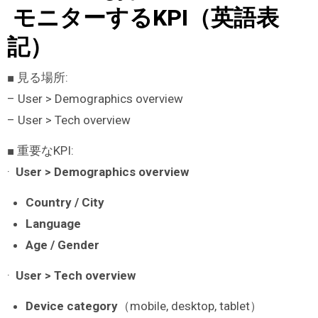
モニターするKPI（英語表
記）
■ 見る場所:
– User > Demographics overview
– User > Tech overview
■ 重要なKPI:
·
User > Demographics overview
Country / City
Language
Age / Gender
·
User > Tech overview
Device category
（mobile, desktop, tablet）