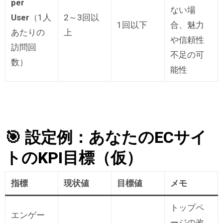
per
ない場
User
（1人
2～3回以
1回以下
合、魅力
あたりの
上
や信頼性
訪問回
不足の可
数）
能性
🎯 設定例：あなたのECサイ
トのKPI目標（仮）
指標
現状値
目標値
メモ
トップペ
エンゲー
ージの改