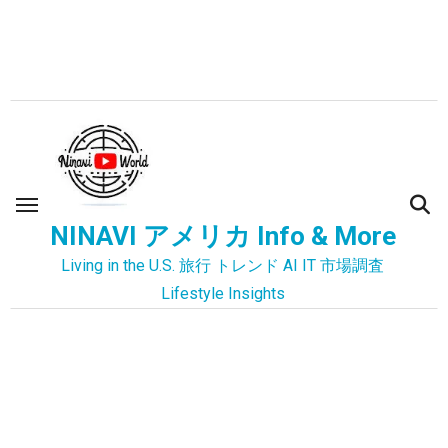
内
容
を
ス
キ
ッ
プ
NINAVI アメリカ Info & More
Living in the U.S. 旅行 トレンド AI IT 市場調査
Lifestyle Insights