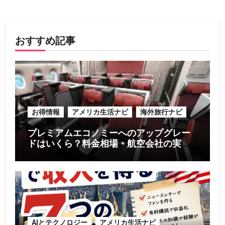
おすすめ記事
お得情報
アメリカ生活ナビ
海外旅行ナビ
プレミアムエコノミーへのアップグレー
ドはいくら？料金相場・航空会社の実
例・お得に利用する5つのコツ【2026年
版】
AIとテクノロジー
アメリカ生活ナビ