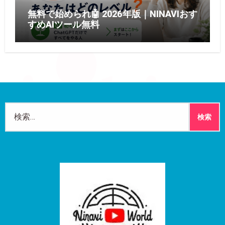
無料で始められ🤖 2026年版｜NINAVIおす
すめAIツール無料
検
索: