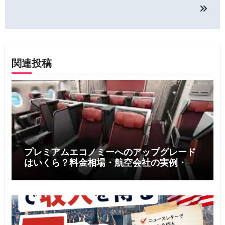
ビ
ゲ
ー
関連投稿
シ
ョ
ン
プレミアムエコノミーへのアップグレード
はいくら？料金相場・航空会社の実例・お
得に利用する5つのコツ【2026年版】