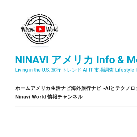
内
容
を
ス
キ
ッ
プ
NINAVI アメリカ Info & M
Living in the U.S. 旅行 トレンド AI IT 市場調査 Lifestyle I
ホーム
アメリカ生活ナビ
海外旅行ナビ
AIとテクノロ
Ninavi World 情報チャンネル