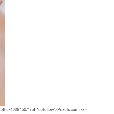
bottle-4938450/" rel="nofollow">Pexels.com</a>