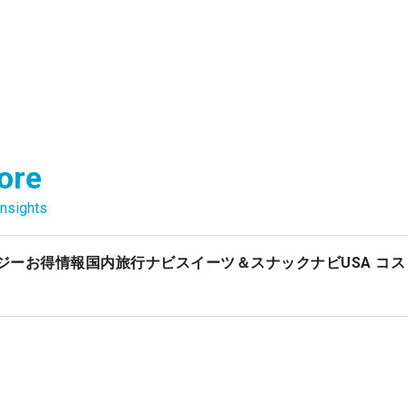
ore
nsights
ジー
お得情報
国内旅行ナビ
スイーツ＆スナックナビ
USA コ