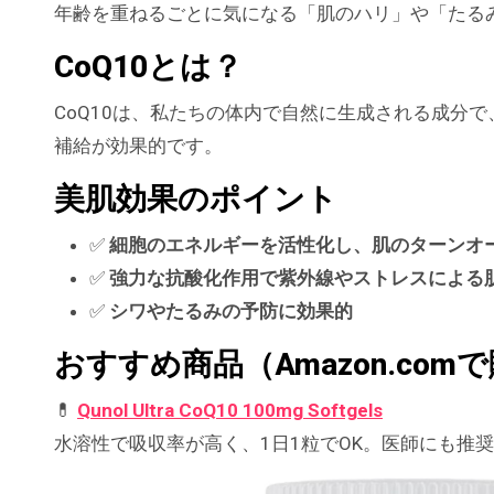
年齢を重ねるごとに気になる「肌のハリ」や「たる
CoQ10とは？
CoQ10は、私たちの体内で自然に生成される成分
補給が効果的です。
美肌効果のポイント
✅
細胞のエネルギーを活性化し、肌のターンオ
✅
強力な抗酸化作用で紫外線やストレスによる
✅
シワやたるみの予防に効果的
おすすめ商品（Amazon.com
💊
Qunol Ultra CoQ10 100mg Softgels
水溶性で吸収率が高く、1日1粒でOK。医師にも推