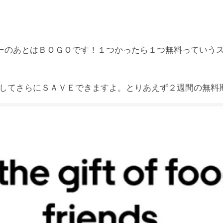
ーのあとはＢＯＧＯです！１つかったら１つ無料っていう
してさらにＳＡＶＥできますよ。とりあえず２週間の無料