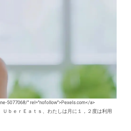
hone-5077068/" rel="nofollow">Pexels.com</a>