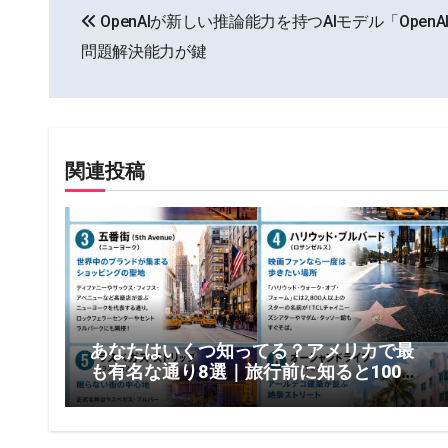
OpenAIが新しい推論能力を持つAIモデル「OpenA
稿
問題解決能力が鍵
ナ
ビ
ゲ
関連投稿
ー
シ
ョ
ン
あなたはいくつ知ってる？アメリカで最
も有名な通り8選｜旅行前に知ると100倍
楽しい！