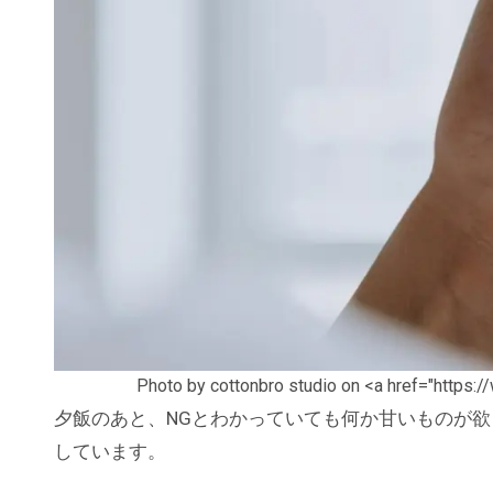
Photo by cottonbro studio on <a href="https
夕飯のあと、NGとわかっていても何か甘いものが欲しいとき、でも外に買いに行くには面倒。。。そんなとき、ＵｂｅｒＥａｔｓ、わたしは月に１，２度は利用
しています。