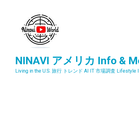
内
容
を
ス
キ
ッ
プ
NINAVI アメリカ Info & M
Living in the U.S. 旅行 トレンド AI IT 市場調査 Lifestyle I