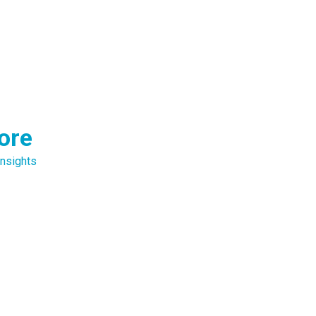
ore
nsights