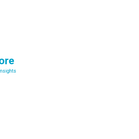
ore
nsights