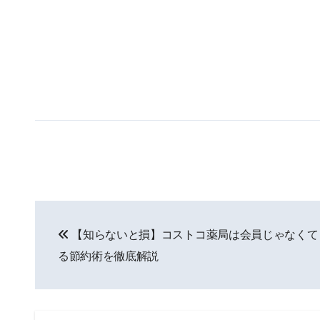
投
【知らないと損】コストコ薬局は会員じゃなくて
稿
る節約術を徹底解説
ナ
ビ