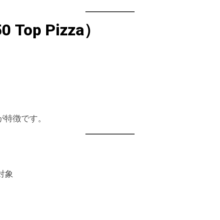
op Pizza）
が特徴です。
対象