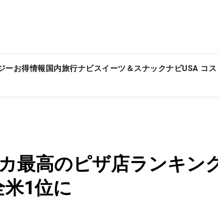
ジー
お得情報
国内旅行ナビ
スイーツ＆スナックナビ
USA コ
リカ最高のピザ店ランキング
」が全米1位に