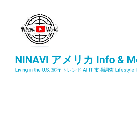
内
容
を
ス
キ
ッ
プ
NINAVI アメリカ Info & M
Living in the U.S. 旅行 トレンド AI IT 市場調査 Lifestyle I