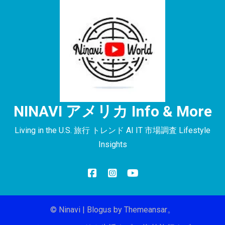
NINAVI アメリカ Info & More
Living in the U.S. 旅行 トレンド AI IT 市場調査 Lifestyle
Insights
© Ninavi
|
Blogus
by
Themeansar
。