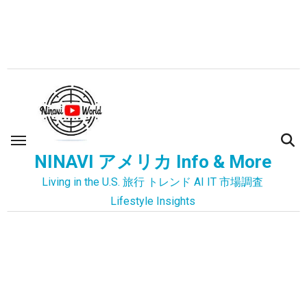
内
容
を
ス
キ
ッ
プ
NINAVI アメリカ Info & More
Living in the U.S. 旅行 トレンド AI IT 市場調査
Lifestyle Insights