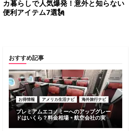
カ暮らしで人気爆発！意外と知らない
便利アイテム7選🗽
おすすめ記事
お得情報
アメリカ生活ナビ
海外旅行ナビ
プレミアムエコノミーへのアップグレー
ドはいくら？料金相場・航空会社の実
例・お得に利用する5つのコツ【2026年
版】