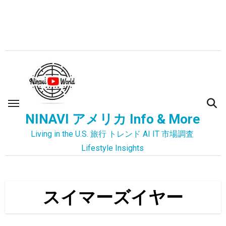
内
容
を
ス
キ
ッ
プ
NINAVI アメリカ Info & More
Living in the U.S. 旅行 トレンド AI IT 市場調査
Lifestyle Insights
スイマーズイヤー