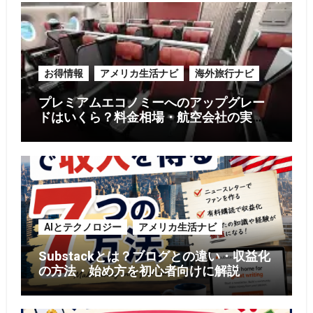
お得情報
アメリカ生活ナビ
海外旅行ナビ
プレミアムエコノミーへのアップグレー
ドはいくら？料金相場・航空会社の実
例・お得に利用する5つのコツ【2026年
版】
AIとテクノロジー
アメリカ生活ナビ
Substackとは？ブログとの違い・収益化
の方法・始め方を初心者向けに解説