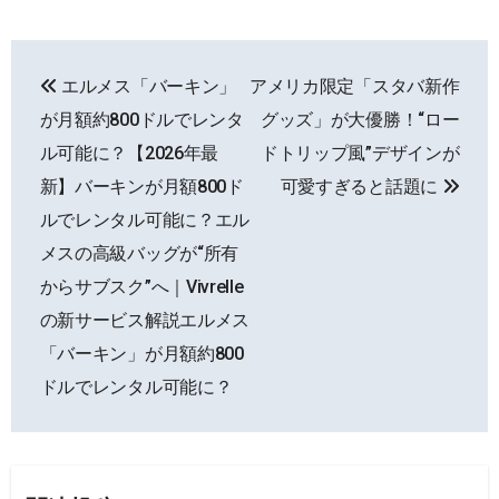
投
エルメス「バーキン」
アメリカ限定「スタバ新作
稿
が月額約800ドルでレンタ
グッズ」が大優勝！“ロー
ナ
ル可能に？【2026年最
ドトリップ風”デザインが
新】バーキンが月額800ド
可愛すぎると話題に
ビ
ルでレンタル可能に？エル
ゲ
メスの高級バッグが“所有
ー
からサブスク”へ｜Vivrelle
の新サービス解説エルメス
シ
「バーキン」が月額約800
ョ
ドルでレンタル可能に？
ン