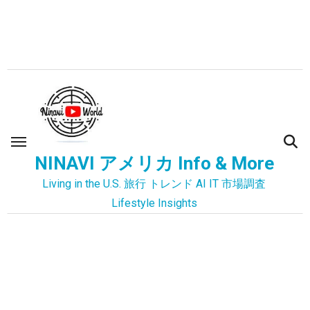
内
容
を
ス
キ
ッ
プ
NINAVI アメリカ Info & More
Living in the U.S. 旅行 トレンド AI IT 市場調査
Lifestyle Insights