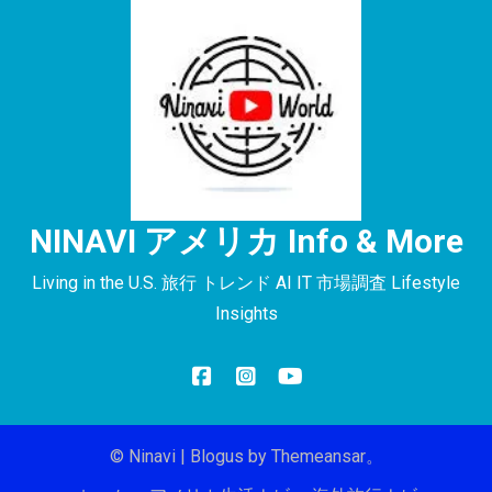
NINAVI アメリカ Info & More
Living in the U.S. 旅行 トレンド AI IT 市場調査 Lifestyle
Insights
© Ninavi
|
Blogus
by
Themeansar
。