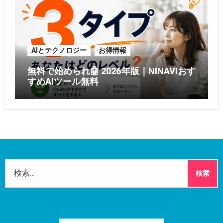
AIとテクノロジー
お得情報
無料で始められ🤖 2026年版｜NINAVIおす
すめAIツール無料
検
索: