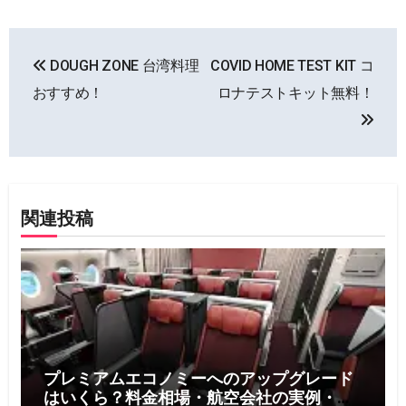
投
DOUGH ZONE 台湾料理
COVID HOME TEST KIT コ
稿
おすすめ！
ロナテストキット無料！
ナ
ビ
ゲ
関連投稿
ー
シ
ョ
ン
プレミアムエコノミーへのアップグレード
はいくら？料金相場・航空会社の実例・お