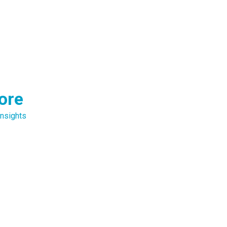
ore
nsights