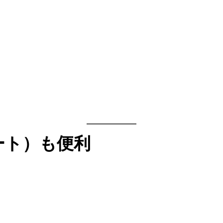
証ゲート）も便利
。