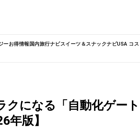
ジー
お得情報
国内旅行ナビ
スイーツ＆スナックナビ
USA コ
になる「自動化ゲート」と「V
26年版】