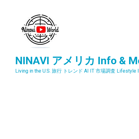
内
容
を
ス
キ
ッ
プ
NINAVI アメリカ Info & M
Living in the U.S. 旅行 トレンド AI IT 市場調査 Lifestyle I