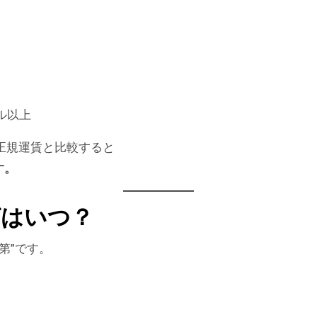
ル以上
正規運賃と比較すると
す。
グはいつ？
第”です。