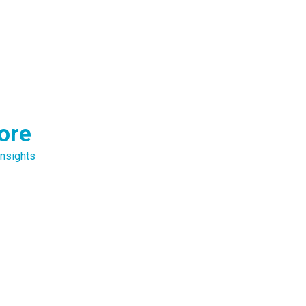
ore
nsights