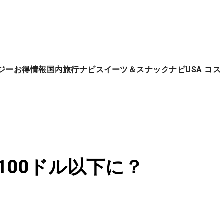
ジー
お得情報
国内旅行ナビ
スイーツ＆スナックナビ
USA コ
100ドル以下に？