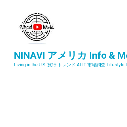
内
容
を
ス
キ
ッ
プ
NINAVI アメリカ Info & M
Living in the U.S. 旅行 トレンド AI IT 市場調査 Lifestyle I