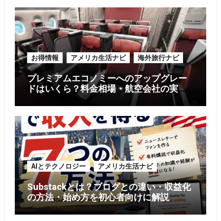
お得情報
アメリカ生活ナビ
海外旅行ナビ
プレミアムエコノミーへのアップグレー
ドはいくら？料金相場・航空会社の実
例・お得に利用する5つのコツ【2026年
版】
AIとテクノロジー
アメリカ生活ナビ
Substackとは？ブログとの違い・収益化
の方法・始め方を初心者向けに解説