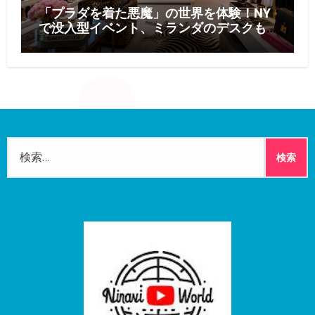
「プラダを着た悪魔」の世界を体験！NY
で没入型イベント、ミランダのデスクも
再現
検
索: