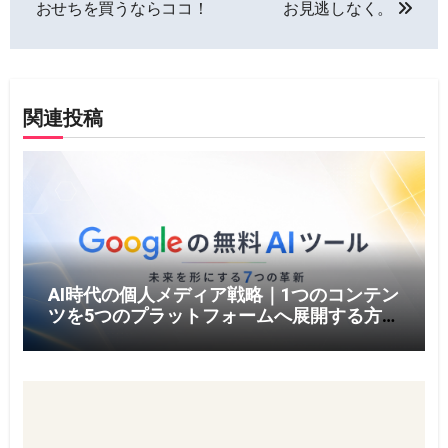
ナ
おせちを買うならココ！
お見逃しなく。
ビ
ゲ
関連投稿
ー
シ
ョ
ン
AI時代の個人メディア戦略｜1つのコンテン
ツを5つのプラットフォームへ展開する方法
【2026年版】