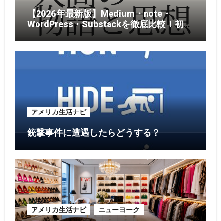
【2026年最新版】Medium・note・
WordPress・Substackを徹底比較！初心
者がブログを始めるならどれがおすす
め？
アメリカ生活ナビ
銃撃事件に遭遇したらどうする？
アメリカ生活ナビ
ニューヨーク