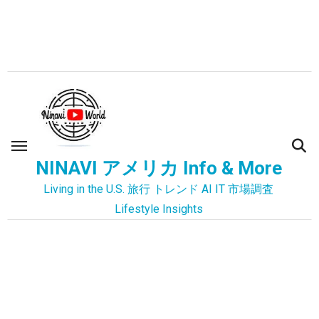
内
容
を
ス
キ
ッ
プ
NINAVI アメリカ Info & More
Living in the U.S. 旅行 トレンド AI IT 市場調査
Lifestyle Insights