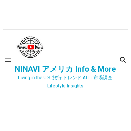
内
容
を
ス
キ
ッ
プ
NINAVI アメリカ Info & More
Living in the U.S. 旅行 トレンド AI IT 市場調査
Lifestyle Insights