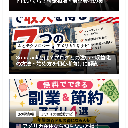
ドはいくら？料金相場・航空会社の実
例・お得に利用する5つのコツ【2026年
版】
AIとテクノロジー
アメリカ生活ナビ
Substackとは？ブログとの違い・収益化
の方法・始め方を初心者向けに解説
お得情報
アメリカ生活ナビ
アメリカ在住なら知らないと損！