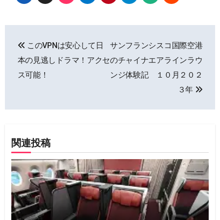
投
このVPNは安心して日
サンフランシスコ国際空港
稿
本の見逃しドラマ！アクセ
のチャイナエアラインラウ
ナ
ス可能！
ンジ体験記 １０月２０２
３年
ビ
ゲ
ー
関連投稿
シ
ョ
ン