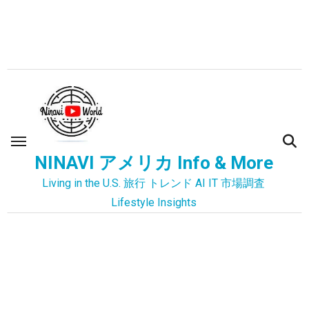
内
容
を
ス
キ
ッ
プ
NINAVI アメリカ Info & More
Living in the U.S. 旅行 トレンド AI IT 市場調査
Lifestyle Insights