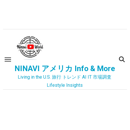
内
容
を
ス
キ
ッ
プ
NINAVI アメリカ Info & More
Living in the U.S. 旅行 トレンド AI IT 市場調査
Lifestyle Insights