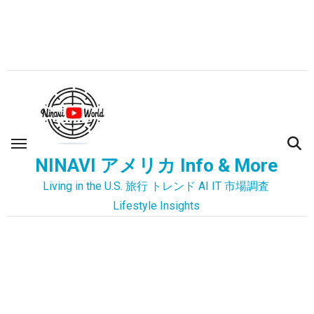
内
容
を
ス
キ
ッ
プ
NINAVI アメリカ Info & More
Living in the U.S. 旅行 トレンド AI IT 市場調査
Lifestyle Insights