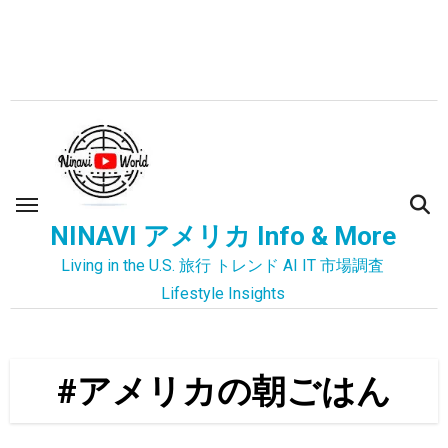
内
容
を
ス
キ
ッ
プ
NINAVI アメリカ Info & More
Living in the U.S. 旅行 トレンド AI IT 市場調査
Lifestyle Insights
#アメリカの朝ごはん