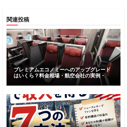
シ
ョ
関連投稿
ン
プレミアムエコノミーへのアップグレード
はいくら？料金相場・航空会社の実例・お
得に利用する5つのコツ【2026年版】