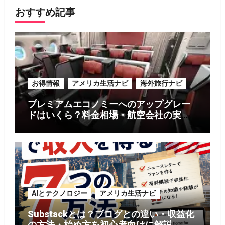
おすすめ記事
お得情報
アメリカ生活ナビ
海外旅行ナビ
プレミアムエコノミーへのアップグレー
ドはいくら？料金相場・航空会社の実
例・お得に利用する5つのコツ【2026年
版】
AIとテクノロジー
アメリカ生活ナビ
Substackとは？ブログとの違い・収益化
の方法・始め方を初心者向けに解説