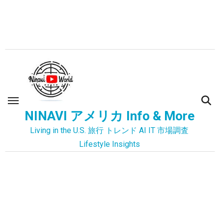
内
容
を
ス
キ
ッ
プ
NINAVI アメリカ Info & More
Living in the U.S. 旅行 トレンド AI IT 市場調査
Lifestyle Insights