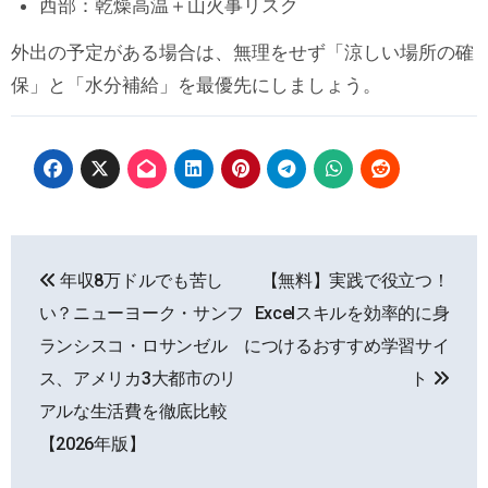
西部：乾燥高温＋山火事リスク
外出の予定がある場合は、無理をせず「涼しい場所の確
保」と「水分補給」を最優先にしましょう。
投
年収8万ドルでも苦し
【無料】実践で役立つ！
稿
い？ニューヨーク・サンフ
Excelスキルを効率的に身
ナ
ランシスコ・ロサンゼル
につけるおすすめ学習サイ
ス、アメリカ3大都市のリ
ト
ビ
アルな生活費を徹底比較
ゲ
【2026年版】
ー