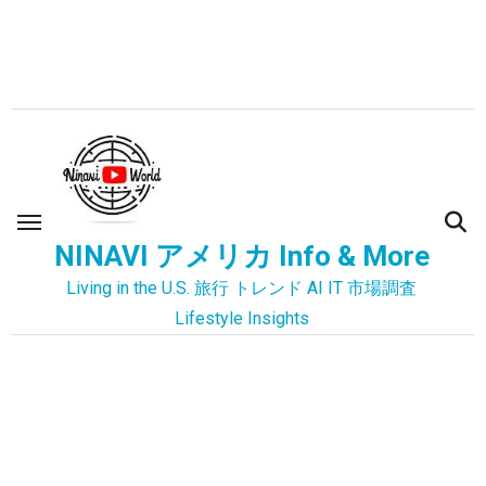
内
容
を
ス
キ
ッ
プ
NINAVI アメリカ Info & More
Living in the U.S. 旅行 トレンド AI IT 市場調査
Lifestyle Insights