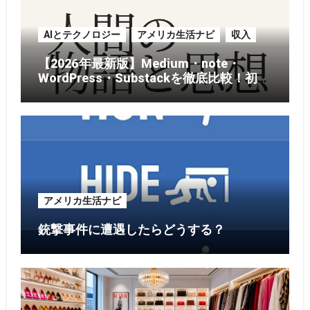
AIとテクノロジー
アメリカ生活ナビ
収入
【2026年最新版】Medium・note・
WordPress・Substackを徹底比較！初心
者がブログを始めるならどれがおすす
め？
アメリカ生活ナビ
銃撃事件に遭遇したらどうする？