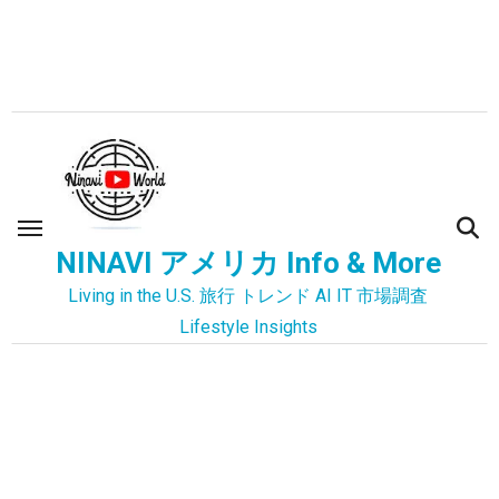
内
容
を
ス
キ
ッ
プ
NINAVI アメリカ Info & More
Living in the U.S. 旅行 トレンド AI IT 市場調査
Lifestyle Insights