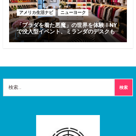
アメリカ生活ナビ
ニューヨーク
「プラダを着た悪魔」の世界を体験！NY
で没入型イベント、ミランダのデスクも
再現
検
索: